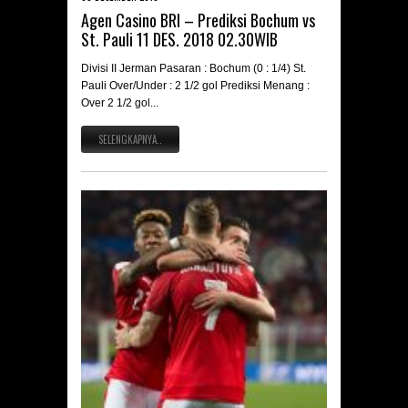
Agen Casino BRI – Prediksi Bochum vs
St. Pauli 11 DES. 2018 02.30WIB
Divisi II Jerman Pasaran : Bochum (0 : 1/4) St.
Pauli Over/Under : 2 1/2 gol Prediksi Menang :
Over 2 1/2 gol...
SELENGKAPNYA..