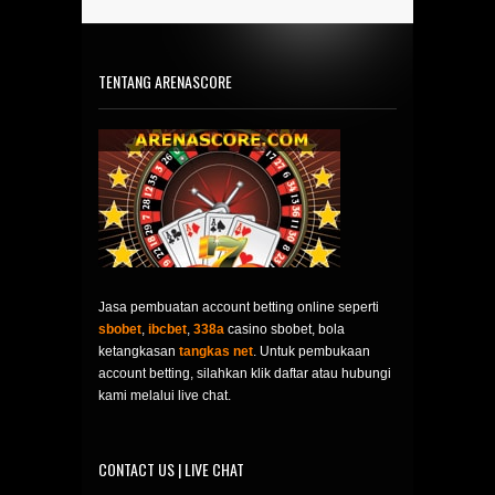
TENTANG ARENASCORE
Jasa pembuatan account betting online seperti
sbobet
,
ibcbet
,
338a
casino sbobet, bola
ketangkasan
tangkas net
. Untuk pembukaan
account betting, silahkan klik daftar atau hubungi
kami melalui live chat.
CONTACT US | LIVE CHAT