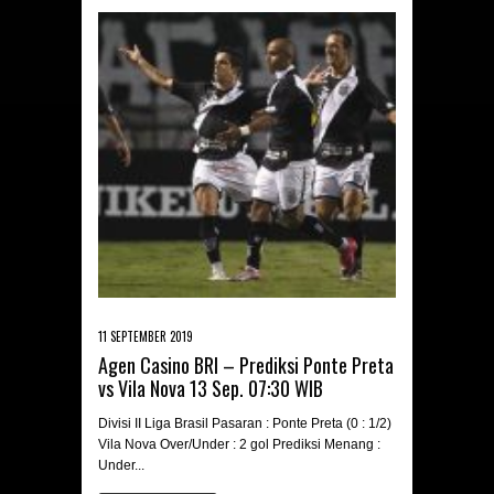
11 SEPTEMBER 2019
Agen Casino BRI – Prediksi Ponte Preta
vs Vila Nova 13 Sep. 07:30 WIB
Divisi II Liga Brasil Pasaran : Ponte Preta (0 : 1/2)
Vila Nova Over/Under : 2 gol Prediksi Menang :
Under...