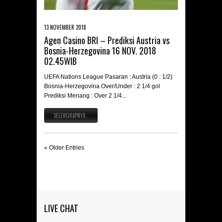
13 NOVEMBER 2018
Agen Casino BRI – Prediksi Austria vs
Bosnia-Herzegovina 16 NOV. 2018
02.45WIB
UEFA Nations League Pasaran : Austria (0 : 1/2)
Bosnia-Herzegovina Over/Under : 2 1/4 gol
Prediksi Menang : Over 2 1/4...
SELENGKAPNYA..
« Older Entries
LIVE CHAT