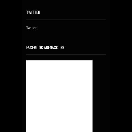
TWITTER
Twitter
FACEBOOK ARENASCORE