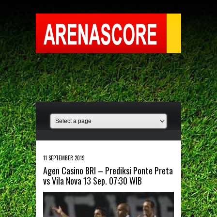
11 SEPTEMBER 2019
Agen Casino BRI – Prediksi Ponte Preta
vs Vila Nova 13 Sep. 07:30 WIB