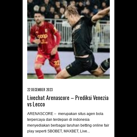
22 DECEMBER 2023
Livechat Arenascore – Prediksi Venezia
vs Lecco
ARENASCORE – merupakan situs agen bola
terpercaya dan terdepan di indonesia
menyediakan berbagai taruhan betting online fair
play seperti SBOBET, MAXBET, Live...