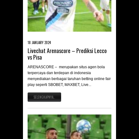
18 JANUARY 2024
Livechat Arenascore – Prediksi Lecco
vs Pisa
ARENASCORE – merupakan situs agen bola
terpercaya dan terdepan di indonesia
menyediakan berbagai taruhan betting online fair
play seperti SBOBET, MAXBET, Live...
SELENGKAPNYA..