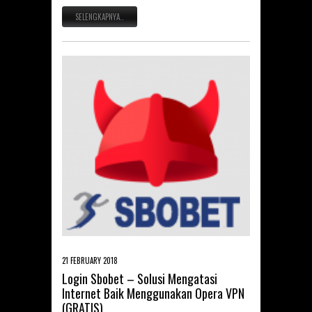
SELENGKAPNYA..
21 FEBRUARY 2018
Login Sbobet – Solusi Mengatasi
Internet Baik Menggunakan Opera VPN
(GRATIS)