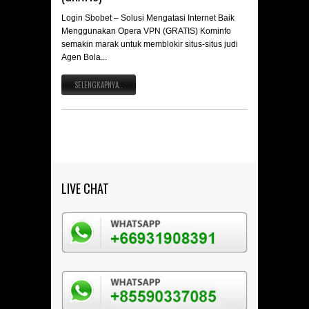
Login Sbobet – Solusi Mengatasi Internet Baik
Menggunakan Opera VPN (GRATIS) Kominfo
semakin marak untuk memblokir situs-situs judi
Agen Bola...
SELENGKAPNYA..
LIVE CHAT