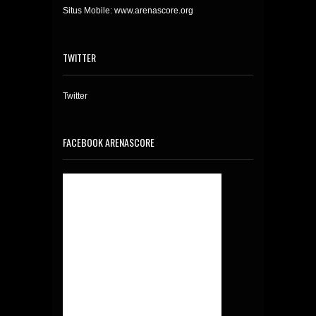
Situs Mobile: www.arenascore.org
TWITTER
Twitter
FACEBOOK ARENASCORE