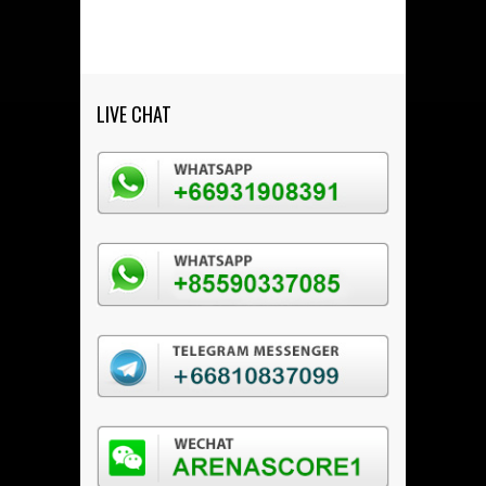
LIVE CHAT