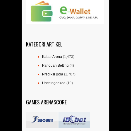
KATEGORI ARTIKEL
Kabar Arena
(1,473)
Panduan Betting
(4)
Prediksi Bola
(1,707)
Uncategorized
(19)
GAMES ARENASCORE