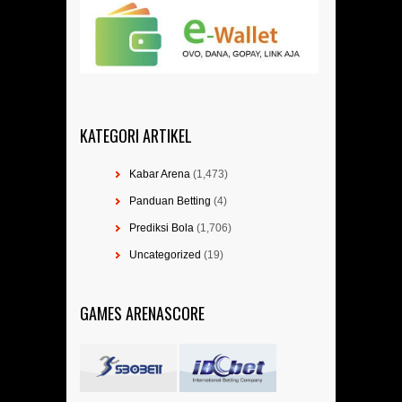
KATEGORI ARTIKEL
Kabar Arena
(1,473)
Panduan Betting
(4)
Prediksi Bola
(1,706)
Uncategorized
(19)
GAMES ARENASCORE