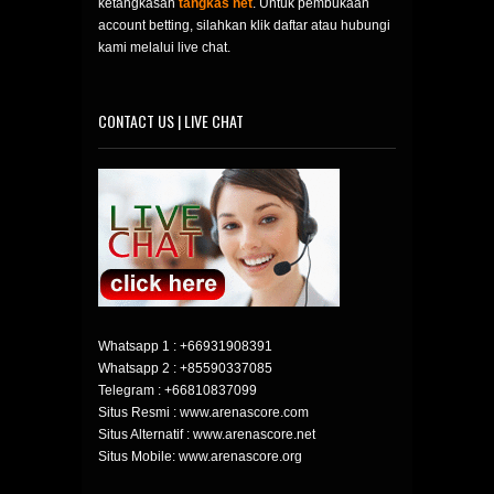
ketangkasan
tangkas net
. Untuk pembukaan
account betting, silahkan klik daftar atau hubungi
kami melalui live chat.
CONTACT US | LIVE CHAT
Whatsapp 1 :
+66931908391
Whatsapp 2 :
+85590337085
Telegram :
+66810837099
Situs Resmi : www.arenascore.com
Situs Alternatif : www.arenascore.net
Situs Mobile: www.arenascore.org