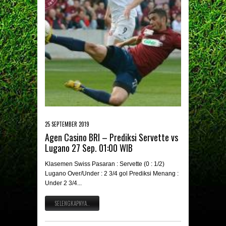
25 SEPTEMBER 2019
Agen Casino BRI – Prediksi Servette vs
Lugano 27 Sep. 01:00 WIB
Klasemen Swiss Pasaran : Servette (0 : 1/2)
Lugano Over/Under : 2 3/4 gol Prediksi Menang :
Under 2 3/4...
SELENGKAPNYA..