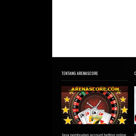
TENTANG ARENASCORE
C
Jasa pembuatan account betting online