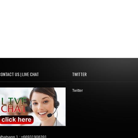
ONTACT US | LIVE CHAT
TWITTER
Twitter
Whatsapp 1 :
+66931908391