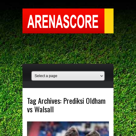
Tag Archives:
Prediksi Oldham
vs Walsall