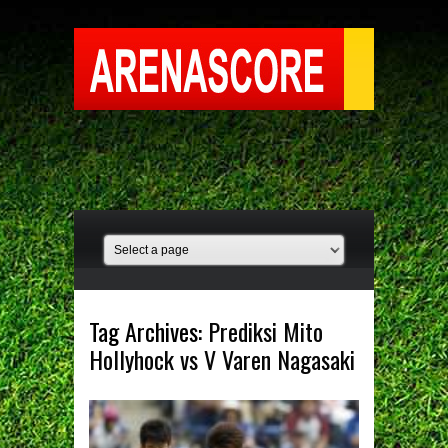
Tag Archives:
Prediksi Mito
Hollyhock vs V Varen Nagasaki