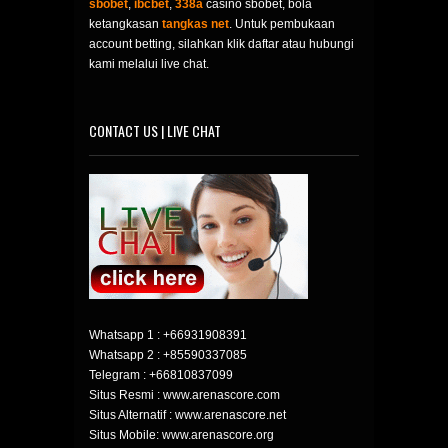
sbobet
,
ibcbet
,
338a
casino sbobet, bola
ketangkasan
tangkas net
. Untuk pembukaan
account betting, silahkan klik daftar atau hubungi
kami melalui live chat.
CONTACT US | LIVE CHAT
Whatsapp 1 :
+66931908391
Whatsapp 2 :
+85590337085
Telegram :
+66810837099
Situs Resmi : www.arenascore.com
Situs Alternatif : www.arenascore.net
Situs Mobile: www.arenascore.org