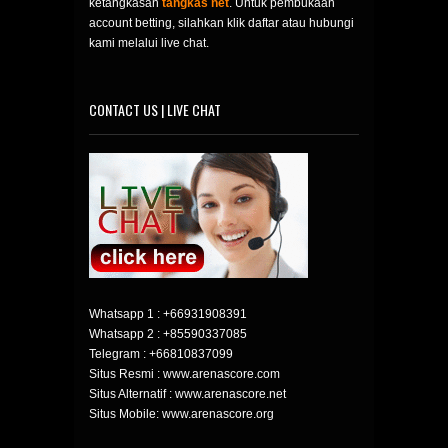
ketangkasan
tangkas net
. Untuk pembukaan
account betting, silahkan klik daftar atau hubungi
kami melalui live chat.
CONTACT US | LIVE CHAT
Whatsapp 1 :
+66931908391
Whatsapp 2 :
+85590337085
Telegram :
+66810837099
Situs Resmi : www.arenascore.com
Situs Alternatif : www.arenascore.net
Situs Mobile: www.arenascore.org