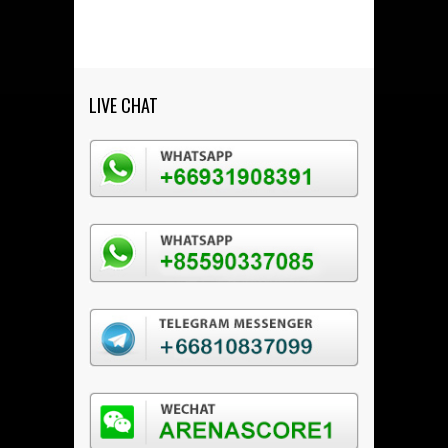
LIVE CHAT