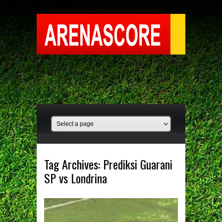
Tag Archives:
Prediksi Guarani
SP vs Londrina