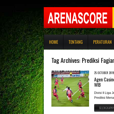
HOME
TENTANG
PERATURAN
Tag Archives:
Prediksi Fagi
25 OCTOBER 201
Agen Casino
WIB
Divisi II Liga
Prediksi Menan
SELENGKAPNY