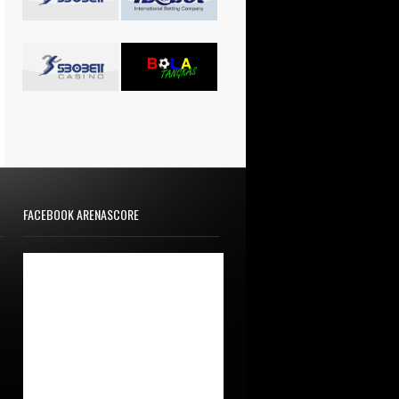
FACEBOOK ARENASCORE