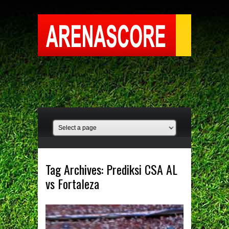
Tag Archives:
Prediksi CSA AL
vs Fortaleza