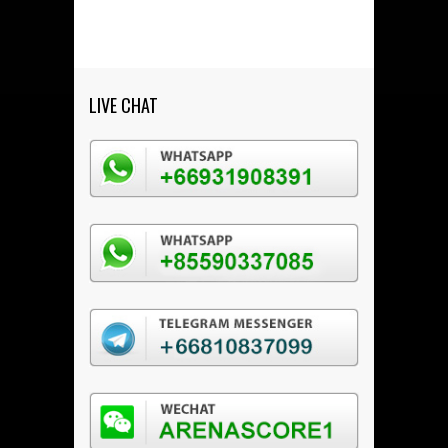
LIVE CHAT