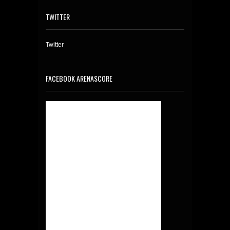
TWITTER
Twitter
FACEBOOK ARENASCORE