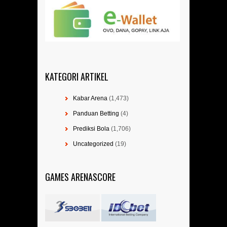
KATEGORI ARTIKEL
Kabar Arena
(1,473)
Panduan Betting
(4)
Prediksi Bola
(1,706)
Uncategorized
(19)
GAMES ARENASCORE