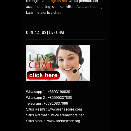
ketangkasan
tangkas net
. Untuk pembukaan
account betting, silahkan klik daftar atau hubungi
kami melalui live chat.
CONTACT US | LIVE CHAT
Whatsapp 1 :
+66931908391
Whatsapp 2 :
+85590337085
Telegram :
+66810837099
Situs Resmi : www.arenascore.com
Situs Alternatif : www.arenascore.net
Situs Mobile: www.arenascore.org