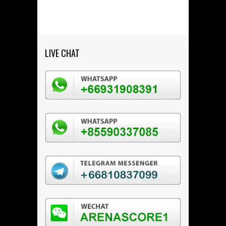
LIVE CHAT