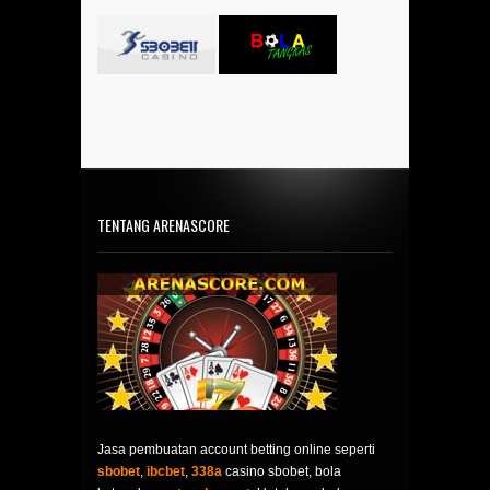
TENTANG ARENASCORE
Jasa pembuatan account betting online seperti
sbobet
,
ibcbet
,
338a
casino sbobet, bola