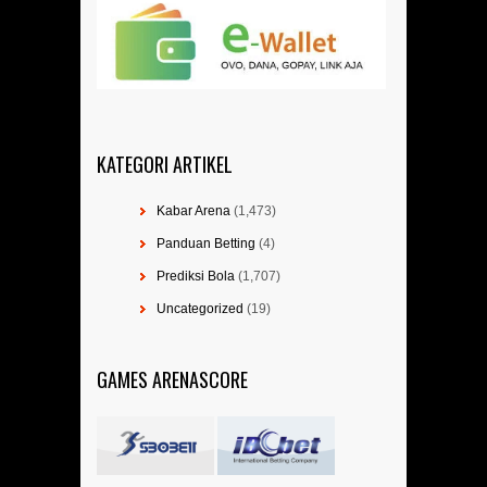
KATEGORI ARTIKEL
Kabar Arena
(1,473)
Panduan Betting
(4)
Prediksi Bola
(1,707)
Uncategorized
(19)
GAMES ARENASCORE