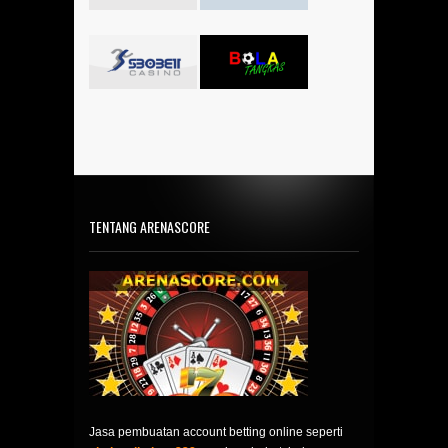
TENTANG ARENASCORE
Jasa pembuatan account betting online seperti