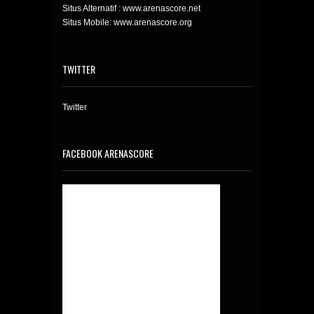
Situs Alternatif : www.arenascore.net
Situs Mobile: www.arenascore.org
TWITTER
Twitter
FACEBOOK ARENASCORE