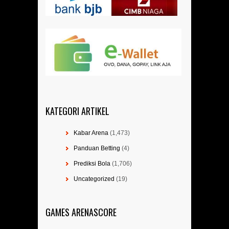
KATEGORI ARTIKEL
Kabar Arena
(1,473)
Panduan Betting
(4)
Prediksi Bola
(1,706)
Uncategorized
(19)
GAMES ARENASCORE