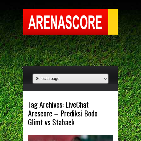
Tag Archives:
LiveChat
Arescore – Prediksi Bodo
Glimt vs Stabaek