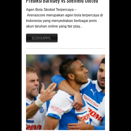
Prediksi Barnsley Vs Sheffield United
Agen Bola Sbobet Terpercaya –
Arenascore merupakan agen bola terpercaya di
Indonesia yang menyediakan berbagai jenis
akun taruhan online yang fair play...
SELENGKAPNYA..