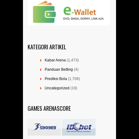
KATEGORI ARTIKEL
Kabar Arena
(1,473)
Panduan Betting
(4)
Prediksi Bola
(1,706)
Uncategorized
(19)
GAMES ARENASCORE