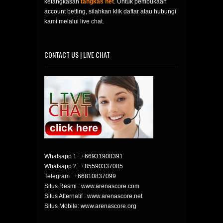
ketangkasan
tangkas net
. Untuk pembukaan
account betting, silahkan klik daftar atau hubungi
kami melalui live chat.
CONTACT US | LIVE CHAT
Whatsapp 1 :
+66931908391
Whatsapp 2 :
+85590337085
Telegram :
+66810837099
Situs Resmi : www.arenascore.com
Situs Alternatif : www.arenascore.net
Situs Mobile: www.arenascore.org