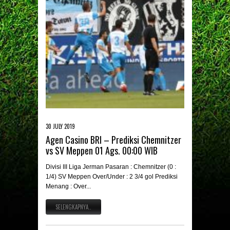
30 JULY 2019
Agen Casino BRI – Prediksi Chemnitzer
vs SV Meppen 01 Ags. 00:00 WIB
Divisi III Liga Jerman Pasaran : Chemnitzer (0 :
1/4) SV Meppen Over/Under : 2 3/4 gol Prediksi
Menang : Over...
SELENGKAPNYA..