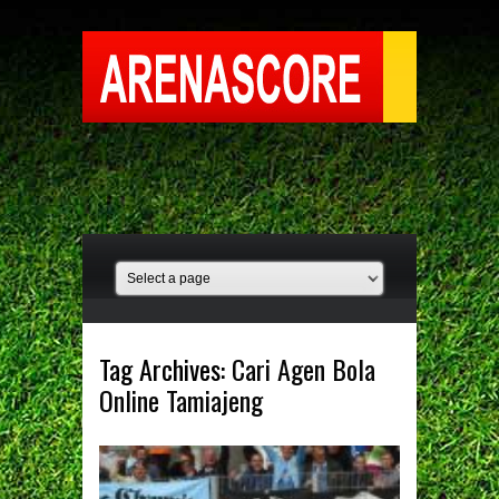
Tag Archives:
Cari Agen Bola
Online Tamiajeng