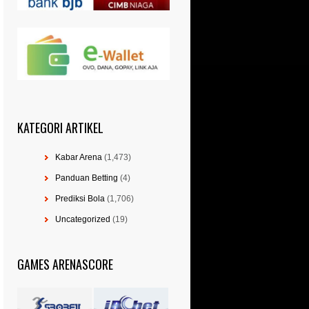
KATEGORI ARTIKEL
Kabar Arena
(1,473)
Panduan Betting
(4)
Prediksi Bola
(1,706)
Uncategorized
(19)
GAMES ARENASCORE