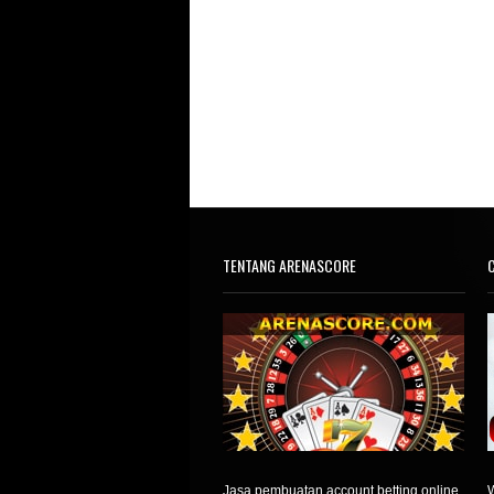
TENTANG ARENASCORE
C
Jasa pembuatan account betting online