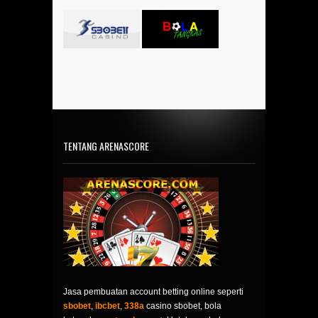
TENTANG ARENASCORE
Jasa pembuatan account betting online seperti
sbobet
,
ibcbet
,
338a
casino sbobet, bola