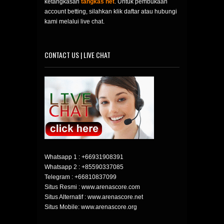
ketangkasan
tangkas net
. Untuk pembukaan
account betting, silahkan klik daftar atau hubungi
kami melalui live chat.
CONTACT US | LIVE CHAT
Whatsapp 1 :
+66931908391
Whatsapp 2 :
+85590337085
Telegram :
+66810837099
Situs Resmi : www.arenascore.com
Situs Alternatif : www.arenascore.net
Situs Mobile: www.arenascore.org