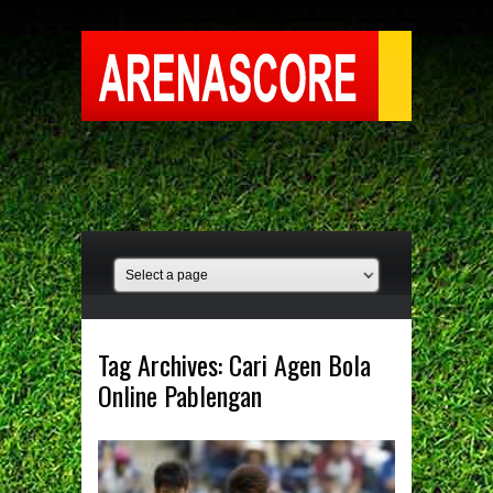
Tag Archives:
Cari Agen Bola
Online Pablengan