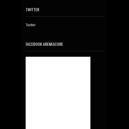
TWITTER
Twitter
FACEBOOK ARENASCORE