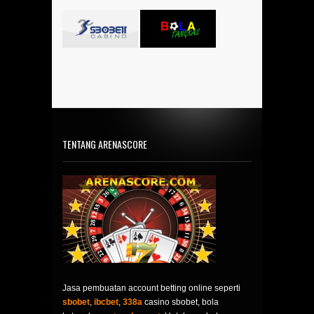
TENTANG ARENASCORE
Jasa pembuatan account betting online seperti
sbobet
,
ibcbet
,
338a
casino sbobet, bola