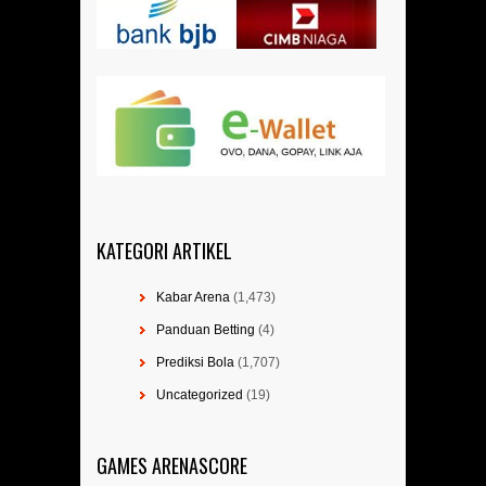
KATEGORI ARTIKEL
Kabar Arena
(1,473)
Panduan Betting
(4)
Prediksi Bola
(1,707)
Uncategorized
(19)
GAMES ARENASCORE