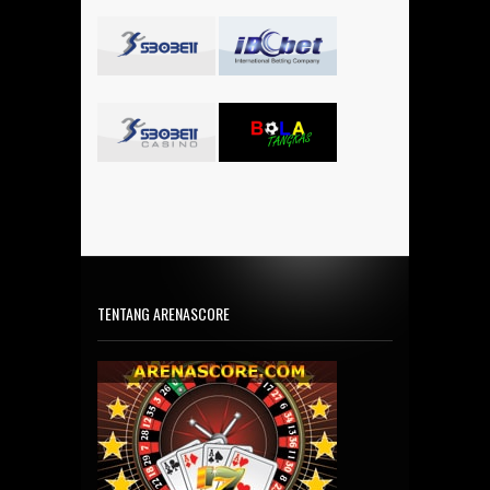
TENTANG ARENASCORE