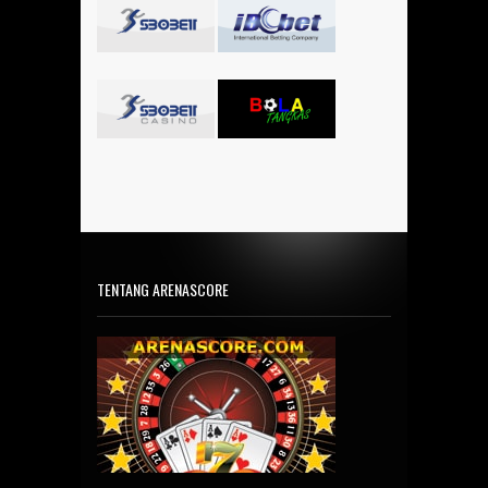
TENTANG ARENASCORE