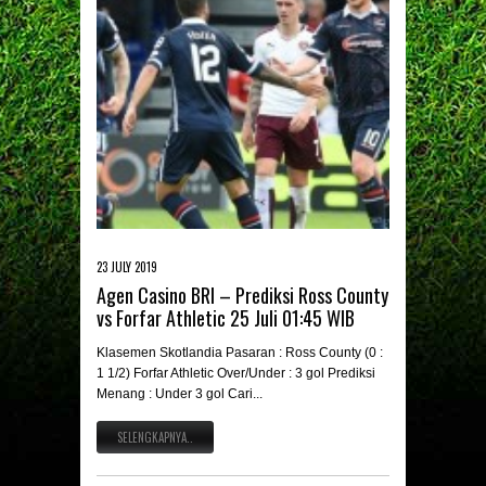
23 JULY 2019
Agen Casino BRI – Prediksi Ross County
vs Forfar Athletic 25 Juli 01:45 WIB
Klasemen Skotlandia Pasaran : Ross County (0 :
1 1/2) Forfar Athletic Over/Under : 3 gol Prediksi
Menang : Under 3 gol Cari...
SELENGKAPNYA..