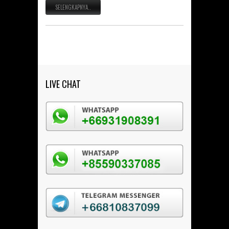
SELENGKAPNYA..
LIVE CHAT