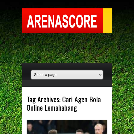
Tag Archives:
Cari Agen Bola
Online Lemahabang