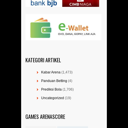
KATEGORI ARTIKEL
Kabar Arena
(1,473)
Panduan Betting
(4)
Prediksi Bola
(1,706)
Uncategorized
(19)
GAMES ARENASCORE