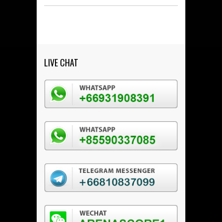
LIVE CHAT