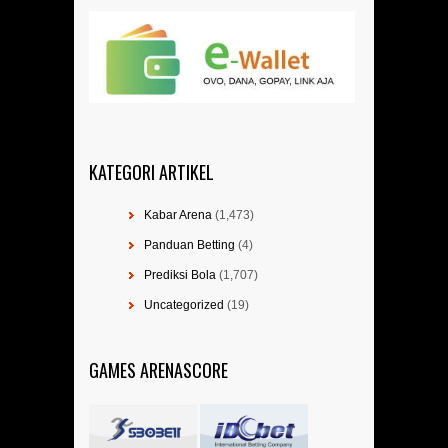
KATEGORI ARTIKEL
Kabar Arena
(1,473)
Panduan Betting
(4)
Prediksi Bola
(1,707)
Uncategorized
(19)
GAMES ARENASCORE