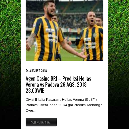
24 AUGUST 2018
Agen Casino BRI – Prediksi Hellas
Verona vs Padova 26 AGS. 2018
23.00WIB
Divisi II Italia Pasaran : Hellas Verona (0 : 3/4)
Padova Over/Under : 2 1/4 gol Prediksi Menang :
Over...
SELENGKAPNYA..