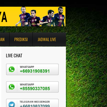
UAN
PREDIKSI
JADWAL LIVE
LIVE CHAT