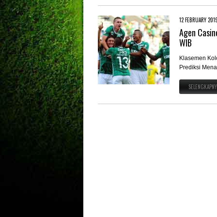
12 FEBRUARY 201
Agen Casino
WIB
Klasemen Kolom
Prediksi Menan
SELENGKAPNY