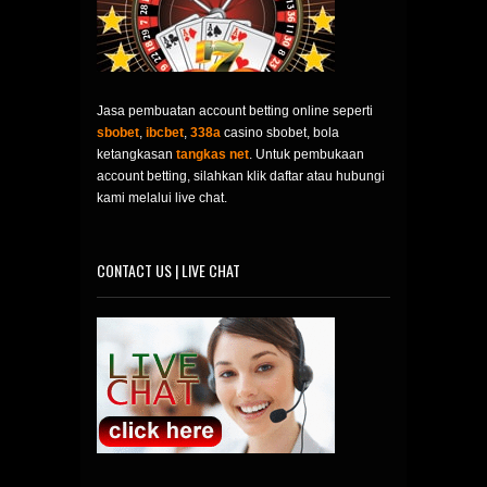
Jasa pembuatan account betting online seperti
sbobet
,
ibcbet
,
338a
casino sbobet, bola
ketangkasan
tangkas net
. Untuk pembukaan
account betting, silahkan klik daftar atau hubungi
kami melalui live chat.
CONTACT US | LIVE CHAT