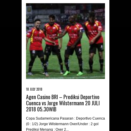
18 JULY 2018
Agen Casino BRI – Prediksi Deportivo
Cuenca vs Jorge Wilstermann 20 JULI
2018 05.30WIB
Copa Sudamericana Pasaran : Deportivo Cuenca
(0 : 1/2) Jorge Wilstermann Over/Under : 2 gol
Prediksi Menang : Over 2...