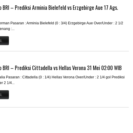
 BRI – Prediksi Arminia Bielefeld vs Erzgebirge Aue 17 Ags.
 Jerman Pasaran : Arminia Bielefeld (0 : 3/4) Erzgebirge Aue Over/Under : 2 1/2
enang :...
A..
 BRI – Prediksi Cittadella vs Hellas Verona 31 Mei 02:00 WIB
Italia Pasaran : Cittadella (0 : 1/4) Hellas Verona Over/Under : 2 1/4 gol Prediksi
 2 1/4...
A..