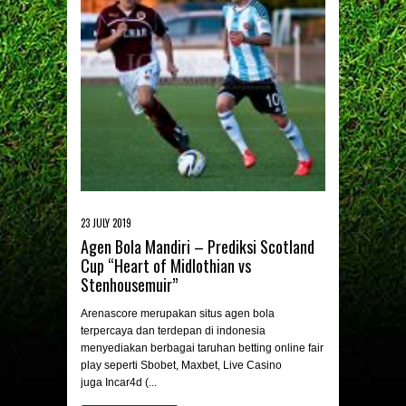
23 JULY 2019
Agen Bola Mandiri – Prediksi Scotland
Cup “Heart of Midlothian vs
Stenhousemuir”
Arenascore merupakan situs agen bola
terpercaya dan terdepan di indonesia
menyediakan berbagai taruhan betting online fair
play seperti Sbobet, Maxbet, Live Casino
juga Incar4d (...