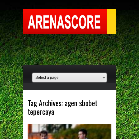
Tag Archives:
agen sbobet
tepercaya