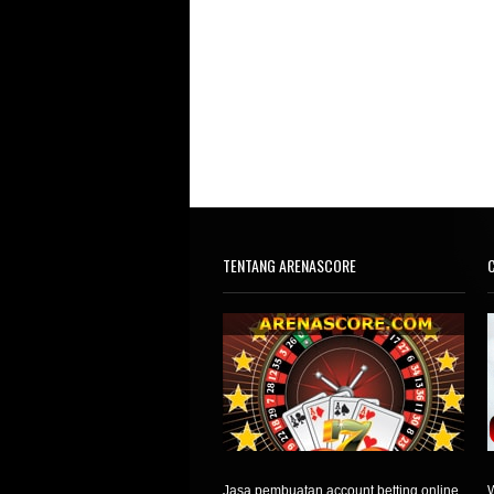
TENTANG ARENASCORE
C
Jasa pembuatan account betting online