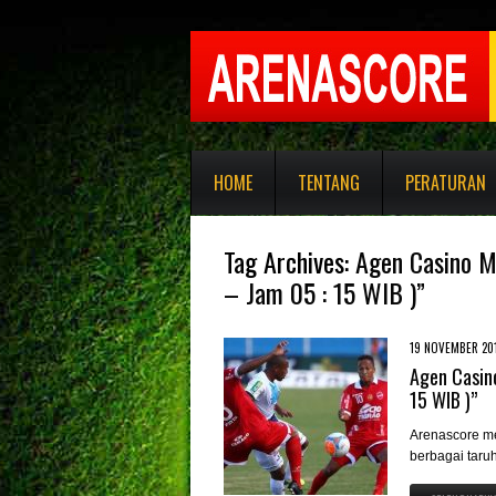
HOME
TENTANG
PERATURAN
Tag Archives:
Agen Casino Ma
– Jam 05 : 15 WIB )”
19 NOVEMBER 20
Agen Casino
15 WIB )”
Arenascore me
berbagai taruh