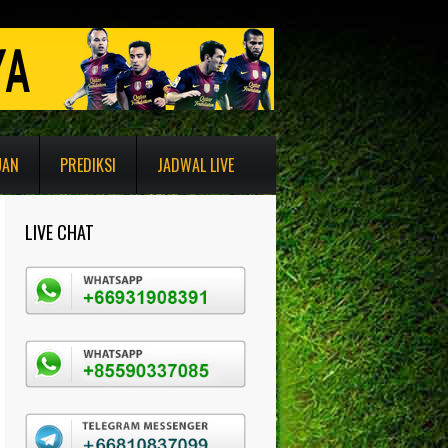
UAN
PREDIKSI
JADWAL LIVE
LIVE CHAT