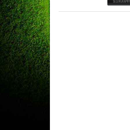
SELENGKAPNY