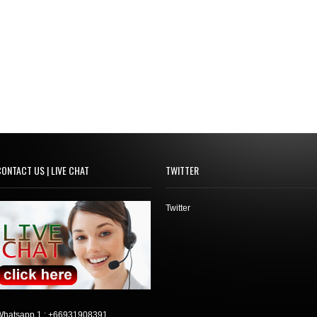
ONTACT US | LIVE CHAT
TWITTER
Twitter
Whatsapp 1 :
+66931908391