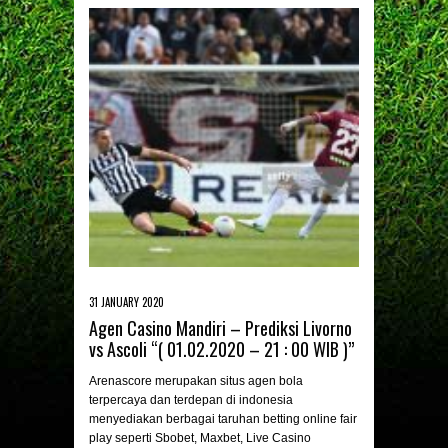
31 JANUARY 2020
Agen Casino Mandiri – Prediksi Livorno
vs Ascoli “( 01.02.2020 – 21 : 00 WIB )”
Arenascore merupakan situs agen bola
terpercaya dan terdepan di indonesia
menyediakan berbagai taruhan betting online fair
play seperti Sbobet, Maxbet, Live Casino