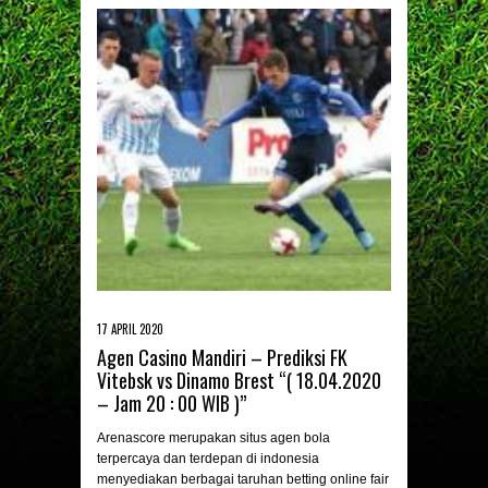
17 APRIL 2020
Agen Casino Mandiri – Prediksi FK
Vitebsk vs Dinamo Brest “( 18.04.2020
– Jam 20 : 00 WIB )”
Arenascore merupakan situs agen bola
terpercaya dan terdepan di indonesia
menyediakan berbagai taruhan betting online fair