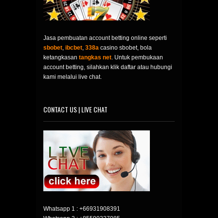
Jasa pembuatan account betting online seperti
sbobet
,
ibcbet
,
338a
casino sbobet, bola
ketangkasan
tangkas net
. Untuk pembukaan
account betting, silahkan klik daftar atau hubungi
kami melalui live chat.
CONTACT US | LIVE CHAT
Whatsapp 1 :
+66931908391