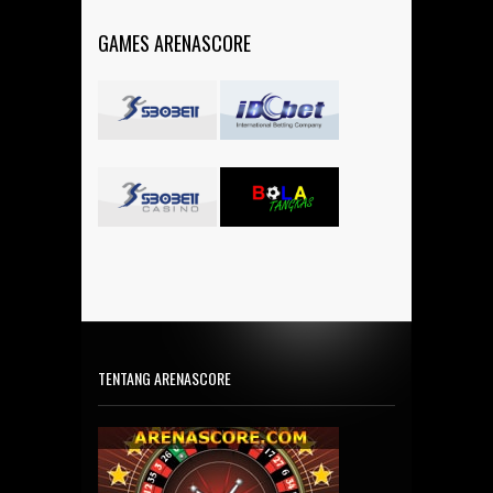
GAMES ARENASCORE
TENTANG ARENASCORE