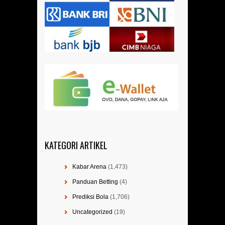
KATEGORI ARTIKEL
Kabar Arena
(1,473)
Panduan Betting
(4)
Prediksi Bola
(1,706)
Uncategorized
(19)