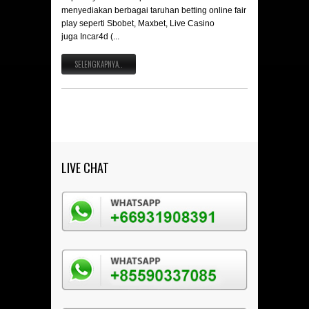
menyediakan berbagai taruhan betting online fair
play seperti Sbobet, Maxbet, Live Casino
juga Incar4d (...
SELENGKAPNYA..
LIVE CHAT