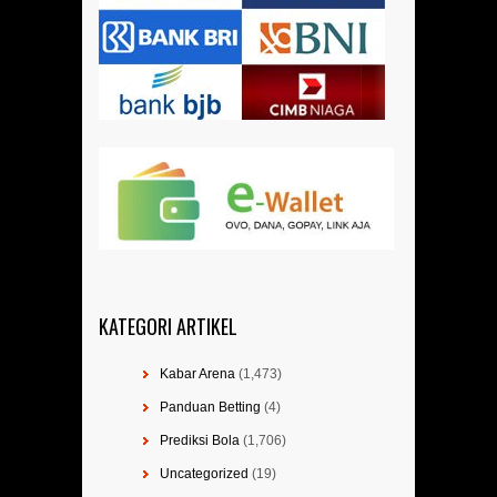
KATEGORI ARTIKEL
Kabar Arena
(1,473)
Panduan Betting
(4)
Prediksi Bola
(1,706)
Uncategorized
(19)