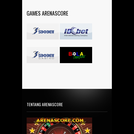
GAMES ARENASCORE
TENTANG ARENASCORE