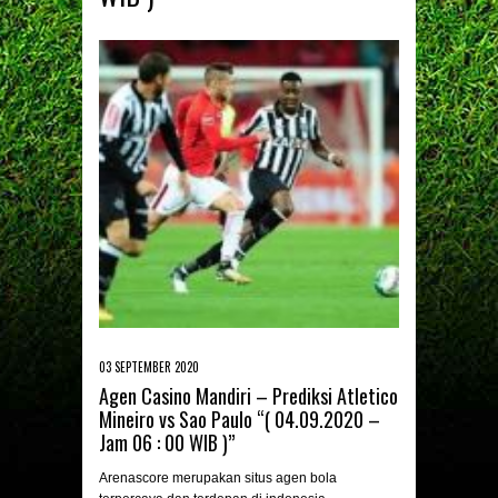
03 SEPTEMBER 2020
Agen Casino Mandiri – Prediksi Atletico
Mineiro vs Sao Paulo “( 04.09.2020 –
Jam 06 : 00 WIB )”
Arenascore merupakan situs agen bola