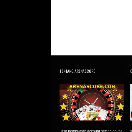
TENTANG ARENASCORE
C
Jasa pembuatan account betting online