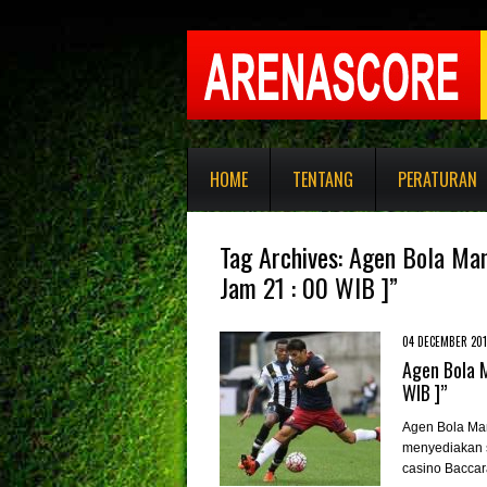
HOME
TENTANG
PERATURAN
Tag Archives:
Agen Bola Mand
Jam 21 : 00 WIB ]”
04 DECEMBER 20
Agen Bola M
WIB ]”
Agen Bola Man
menyediakan 
casino Baccara