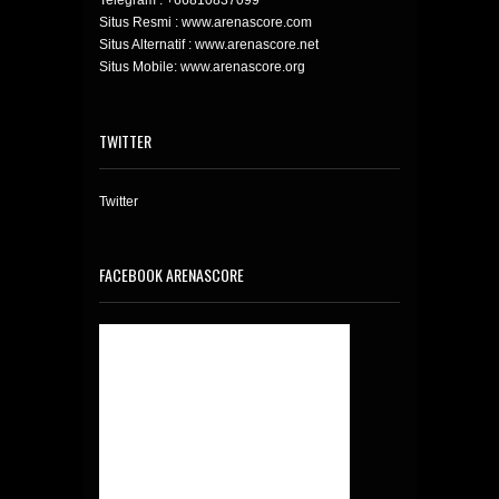
Telegram :
+66810837099
Situs Resmi : www.arenascore.com
Situs Alternatif : www.arenascore.net
Situs Mobile: www.arenascore.org
TWITTER
Twitter
FACEBOOK ARENASCORE