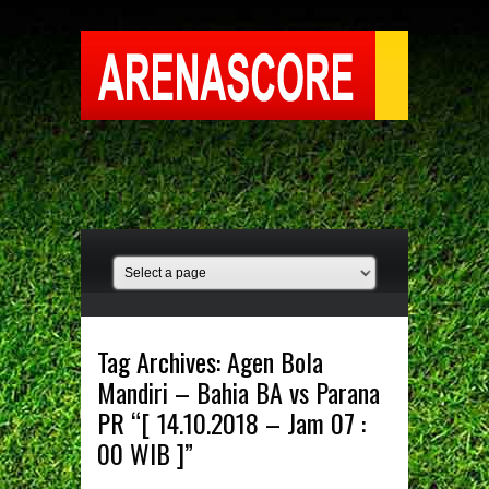
Tag Archives:
Agen Bola
Mandiri – Bahia BA vs Parana
PR “[ 14.10.2018 – Jam 07 :
00 WIB ]”