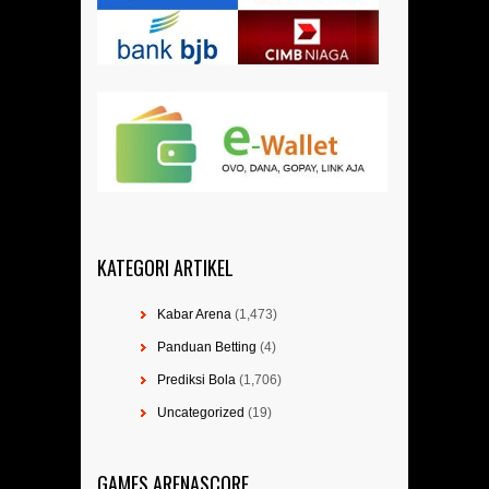
KATEGORI ARTIKEL
Kabar Arena
(1,473)
Panduan Betting
(4)
Prediksi Bola
(1,706)
Uncategorized
(19)
GAMES ARENASCORE