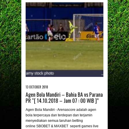
13 OCTOBER 2018
Agen Bola Mandiri – Bahia BA vs Parana
PR “[ 14.10.2018 – Jam 07 : 00 WIB ]”
Agen Bola Mandiri - Arenascore adalah agen
bola terpercaya dan terdepan dan terjamin
menyediakan semua taruhan betting
online SBOBET & MAXBET seperti games live