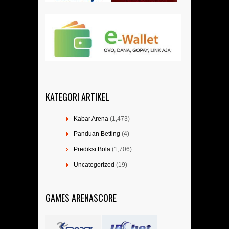
KATEGORI ARTIKEL
Kabar Arena
(1,473)
Panduan Betting
(4)
Prediksi Bola
(1,706)
Uncategorized
(19)
GAMES ARENASCORE