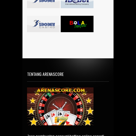
TENTANG ARENASCORE