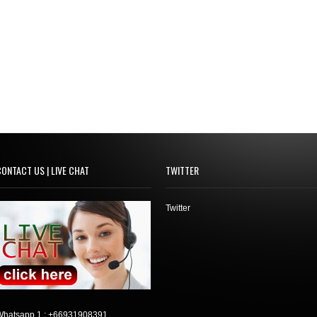
ONTACT US | LIVE CHAT
TWITTER
Twitter
Whatsapp 1 :
+66931908391