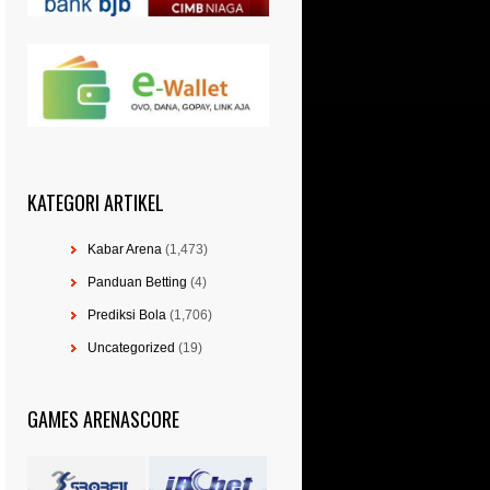
KATEGORI ARTIKEL
Kabar Arena
(1,473)
Panduan Betting
(4)
Prediksi Bola
(1,706)
Uncategorized
(19)
GAMES ARENASCORE