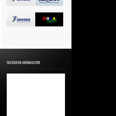
FACEBOOK ARENASCORE