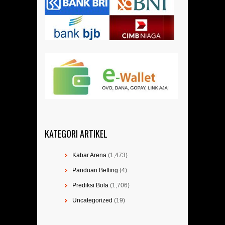
KATEGORI ARTIKEL
Kabar Arena
(1,473)
Panduan Betting
(4)
Prediksi Bola
(1,706)
Uncategorized
(19)