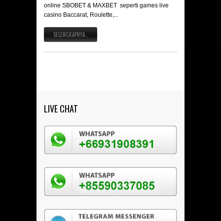
online SBOBET & MAXBET seperti games live
casino Baccarat, Roulette,...
SELENGKAPNYA..
LIVE CHAT