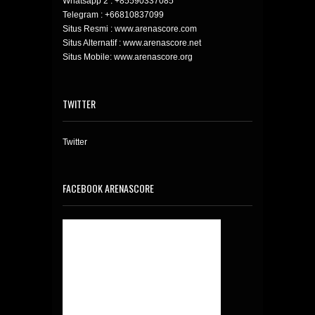
Whatsapp 2 :
+85590337085
Telegram :
+66810837099
Situs Resmi : www.arenascore.com
Situs Alternatif : www.arenascore.net
Situs Mobile: www.arenascore.org
TWITTER
Twitter
FACEBOOK ARENASCORE