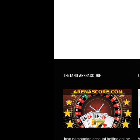
TENTANG ARENASCORE
C
Jasa pembuatan account betting online