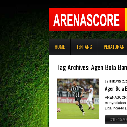
HOME
TENTANG
PERATURAN
Tag Archives:
Agen Bola Ban
02 FEBRUARY 202
Agen Bola B
ARENASCORE m
menyediakan b
juga Incar4d (.
SELENGKAPNY