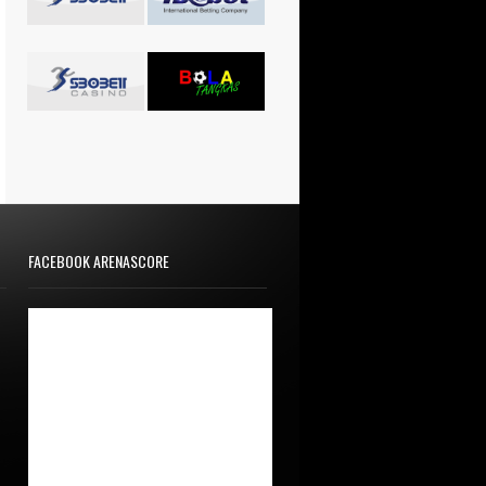
FACEBOOK ARENASCORE