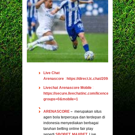
Live Chat
Arenascore
:
https://direct.lc.chat/2094601/
Livechat Arenascore Mobile
:
https://secure.livechatinc.com/licence/2094601/v2/o
groups=0&mobile=1
ARENASCORE
–
merupakan situs
agen bola terpercaya dan terdepan di
indonesia menyediakan berbagai
taruhan betting online fair play
seperti
SBOBET
,
MAXBET
, Live