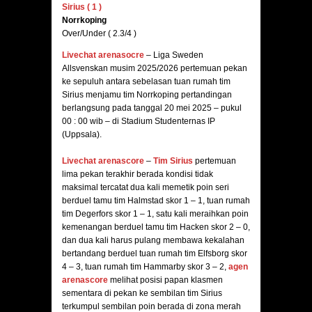
Sirius ( 1 )
Norrkoping
Over/Under ( 2.3/4 )
Livechat
arenasocre
– Liga Sweden
Allsvenskan musim 2025/2026 pertemuan pekan
ke sepuluh antara sebelasan tuan rumah tim
Sirius menjamu tim Norrkoping pertandingan
berlangsung pada tanggal 20 mei 2025 – pukul
00 : 00 wib – di Stadium Studenternas IP
(Uppsala).
Livechat arenascore
–
Tim Sirius
pertemuan
lima pekan terakhir berada kondisi tidak
maksimal tercatat dua kali memetik poin seri
berduel tamu tim Halmstad skor 1 – 1, tuan rumah
tim Degerfors skor 1 – 1, satu kali meraihkan poin
kemenangan berduel tamu tim Hacken skor 2 – 0,
dan dua kali harus pulang membawa kekalahan
bertandang berduel tuan rumah tim Elfsborg skor
4 – 3, tuan rumah tim Hammarby skor 3 – 2,
agen
arenascore
melihat posisi papan klasmen
sementara di pekan ke sembilan tim Sirius
terkumpul sembilan poin berada di zona merah