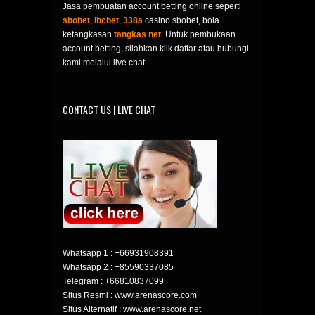
Jasa pembuatan account betting online seperti
sbobet
,
ibcbet
,
338a
casino sbobet, bola
ketangkasan
tangkas net
. Untuk pembukaan
account betting, silahkan klik daftar atau hubungi
kami melalui live chat.
CONTACT US | LIVE CHAT
Whatsapp 1 :
+66931908391
Whatsapp 2 :
+85590337085
Telegram :
+66810837099
Situs Resmi : www.arenascore.com
Situs Alternatif : www.arenascore.net