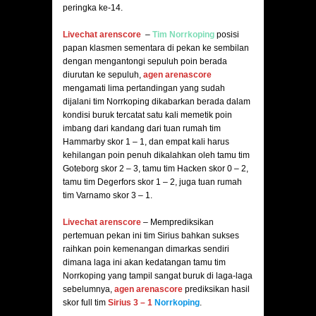
peringka ke-14.
Livechat arenscore
–
Tim
Norrkoping
posisi
papan klasmen sementara di pekan ke sembilan
dengan mengantongi sepuluh poin berada
diurutan ke sepuluh,
agen arenascore
mengamati lima pertandingan yang sudah
dijalani tim Norrkoping dikabarkan berada dalam
kondisi buruk tercatat satu kali memetik poin
imbang dari kandang dari tuan rumah tim
Hammarby skor 1 – 1, dan empat kali harus
kehilangan poin penuh dikalahkan oleh tamu tim
Goteborg skor 2 – 3, tamu tim Hacken skor 0 – 2,
tamu tim Degerfors skor 1 – 2, juga tuan rumah
tim Varnamo skor 3 – 1.
Livechat arenscore
– Memprediksikan
pertemuan pekan ini tim Sirius bahkan sukses
raihkan poin kemenangan dimarkas sendiri
dimana laga ini akan kedatangan tamu tim
Norrkoping yang tampil sangat buruk di laga-laga
sebelumnya,
agen arenascore
prediksikan hasil
skor full tim
Sirius
3
– 1
Norrkoping
.