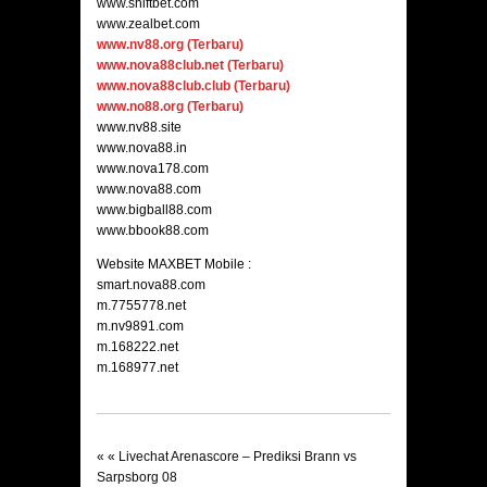
www.shiftbet.com
www.zealbet.com
www.nv88.org (Terbaru)
www.nova88club.net (Terbaru)
www.nova88club.club (Terbaru)
www.no88.org (Terbaru)
www.nv88.site
www.nova88.in
www.nova178.com
www.nova88.com
www.bigball88.com
www.bbook88.com
Website MAXBET Mobile :
smart.nova88.com
m.7755778.net
m.nv9891.com
m.168222.net
m.168977.net
« «
Livechat Arenascore – Prediksi Brann vs
Sarpsborg 08