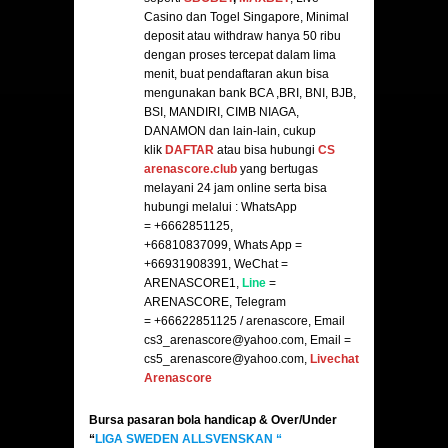
Casino dan Togel Singapore, Minimal
deposit atau withdraw hanya 50 ribu
dengan proses tercepat dalam lima
menit, buat pendaftaran akun bisa
mengunakan bank BCA ,BRI, BNI, BJB,
BSI, MANDIRI, CIMB NIAGA,
DANAMON dan lain-lain, cukup
klik
DAFTAR
atau bisa hubungi
CS
arenascore.club
yang bertugas
melayani 24 jam online serta bisa
hubungi melalui : WhatsApp
= +6662851125,
+66810837099, Whats App =
+66931908391, WeChat =
ARENASCORE1,
Line
=
ARENASCORE, Telegram
= +66622851125 / arenascore, Email
cs3_arenascore@yahoo.com, Email =
cs5_arenascore@yahoo.com,
Livechat
Arenascore
Bursa pasaran bola handicap & Over/Under
“
LIGA
SWEDEN ALLSVENSKAN
“