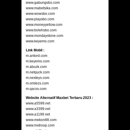
www.gabungsbo.com
www.mabetsika.com
www.wowsbo.com
www.playsbo.com
www.moneyyellow.com
www.bolehsbo.com
www.mondaystone.com
www.keyemo.com
Link Mobil :
m.antord.com
m.keyemo.com
m.abuzk.com
m.netquck.com
m.nexteys.com
m.oridezs.com
m.qacss.com
Website Alternatif Maxbet Terbaru 2023 :
www.a5599.net
www.a3399.net
www.a1199.net
www.mekon88.com
www.mxtroop.com