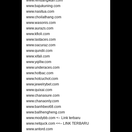
www.rendangikan.com
www.bajukuning.com
www.nasitua.com
www.choilathang.com
www.wasonis.com
www.aurazs.com
www.kfioli.com
www.lastaces.com
www.oacuraz.com
www.qundii.com
www.xifali.com
www.yqillw.com
www.underaces.com
www.hotbac.com
www.hotcuchot.com
www.jewelrybet.com
www.quixai.com
www.chanasure.com
www.chanaonly.com
www.banhbeo68.com
www.ballhengheng.com
www.modybb.com <– Link terbaru
www.netquck.com <<– LINK TERBARU
www.antord.com