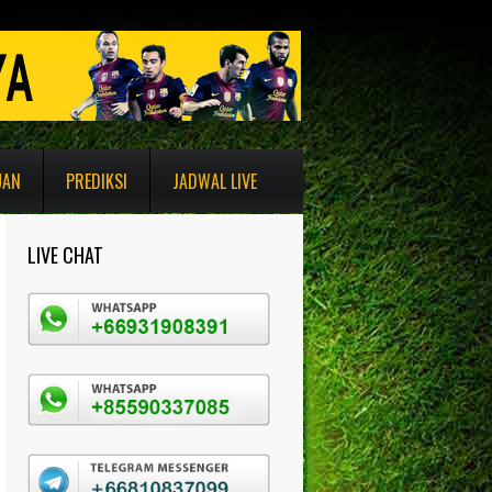
UAN
PREDIKSI
JADWAL LIVE
LIVE CHAT