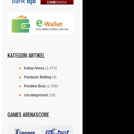
KATEGORI ARTIKEL
================================================================
Kabar Arena
(1,473)
Panduan Betting
(4)
Prediksi Bola
(1,706)
Uncategorized
(19)
GAMES ARENASCORE