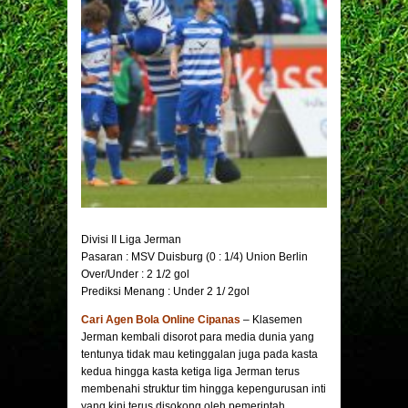
Divisi II Liga Jerman
Pasaran : MSV Duisburg (0 : 1/4) Union Berlin
Over/Under : 2 1/2 gol
Prediksi Menang : Under 2 1/ 2gol
Cari Agen Bola Online Cipanas
– Klasemen
Jerman kembali disorot para media dunia yang
tentunya tidak mau ketinggalan juga pada kasta
kedua hingga kasta ketiga liga Jerman terus
membenahi struktur tim hingga kepengurusan inti
yang kini terus disokong oleh pemerintah