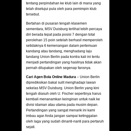
tentang perpindahan ke klub lain di mana yang
telah disetujui pula oleh para pemimpin klub
tersebut.
Bertahan di pusaran tengah klasemen
sementara, MSV Duisburg terlihat lebih percaya
diri berada tepat pada posisi 7 dengan total
perolehan 15 poin setelah berhasil memperoleh
setidaknya 6 kemenangan dalam pertemuan
kandang atau tandang, menghadang laju
tandang Union Berlin pada kontra kali ini tentu
menjadi pertandingan yang hasilnya tidak akan
pernah dilupakan oleh segenap fansnya.
Cari Agen Bola Online Madura
– Union Berlin
diprediksikan bakal sulit menghadapi lawan
sekelas MSV Duisburg. Union Berlin yang kini
tengah diasuh oleh U. Fischer sepertinya harus
kembali menanamkan keinginan untuk naik ke
divisi idaman atau utama pada musim depan.
Pertandingan yang sangat menarik ini kami
imbau agar Anda jangan sampai ketinggalan
oleh laga yang sudah dinanti-nanti para pertaruh
sejati.