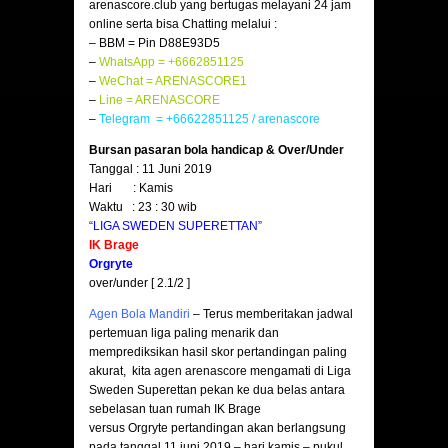
arenascore.club yang bertugas melayani 24 jam
online serta bisa Chatting melalui :
–
BBM = Pin D88E93D5
–
WhatsApp = +6662851125
–
WeChat = ARENASCORE1
–
Line = ARENASCORE
–
Telegram = +66622851125 / arenascore
Bursan pasaran bola handicap & Over/Under
Tanggal : 11 Juni 2019
Hari : Kamis
Waktu : 23 : 30 wib
“LIGA SWEDEN SUPERETTAN”
IK Brage
Orgryte
over/under [ 2.1/2 ]
Agen Bola Mandiri
– Terus memberitakan jadwal
pertemuan liga paling menarik dan
memprediksikan hasil skor pertandingan paling
akurat, kita
agen arenascore
mengamati di Liga
Sweden Superettan pekan ke dua belas antara
sebelasan tuan rumah IK Brage
versus Orgryte pertandingan akan berlangsung
pada tanggal 11 juni 2019 – hari kamis – pukul