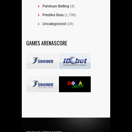
Panduan Betting
(4)
Prediksi Bola
(1,706)
Uncategorized
(19)
GAMES ARENASCORE