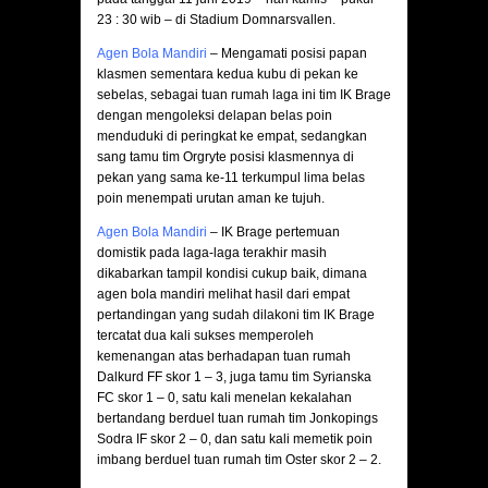
23 : 30 wib – di Stadium Domnarsvallen.
Agen Bola Mandiri
– Mengamati posisi papan
klasmen sementara kedua kubu di pekan ke
sebelas, sebagai tuan rumah laga ini tim IK Brage
dengan mengoleksi delapan belas poin
menduduki di peringkat ke empat, sedangkan
sang tamu tim Orgryte posisi klasmennya di
pekan yang sama ke-11 terkumpul lima belas
poin menempati urutan aman ke tujuh.
Agen Bola Mandiri
– IK Brage pertemuan
domistik pada laga-laga terakhir masih
dikabarkan tampil kondisi cukup baik, dimana
agen bola mandiri melihat hasil dari empat
pertandingan yang sudah dilakoni tim IK Brage
tercatat dua kali sukses memperoleh
kemenangan atas berhadapan tuan rumah
Dalkurd FF skor 1 – 3, juga tamu tim Syrianska
FC skor 1 – 0, satu kali menelan kekalahan
bertandang berduel tuan rumah tim Jonkopings
Sodra IF skor 2 – 0, dan satu kali memetik poin
imbang berduel tuan rumah tim Oster skor 2 – 2.