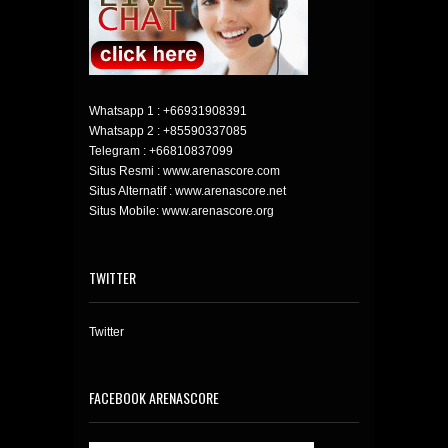
Whatsapp 1 :
+66931908391
Whatsapp 2 :
+85590337085
Telegram :
+66810837099
Situs Resmi : www.arenascore.com
Situs Alternatif : www.arenascore.net
Situs Mobile: www.arenascore.org
TWITTER
Twitter
FACEBOOK ARENASCORE