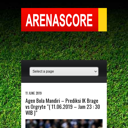
11 JUNE 2019
Agen Bola Mandiri – Prediksi IK Brage
vs Orgryte “( 11.06.2019 – Jam 23 : 30
WIB )”