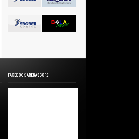
FACEBOOK ARENASCORE