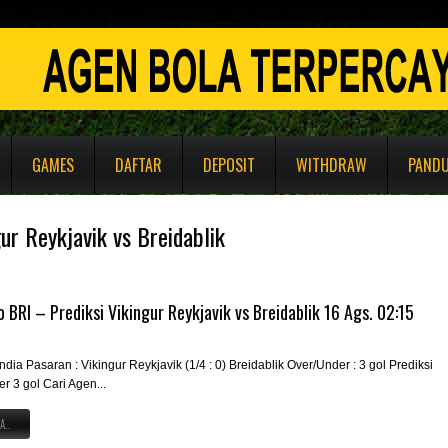
GAMES
DAFTAR
DEPOSIT
WITHDRAW
PAND
gur Reykjavik vs Breidablik
 BRI – Prediksi Vikingur Reykjavik vs Breidablik 16 Ags. 02:15
dia Pasaran : Vikingur Reykjavik (1/4 : 0) Breidablik Over/Under : 3 gol Prediksi
r 3 gol Cari Agen...
A..