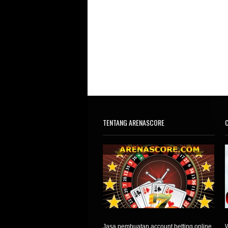
TENTANG ARENASCORE
C
Jasa pembuatan account betting online