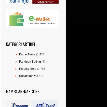
KATEGORI ARTIKEL
Kabar Arena
(1,473)
Panduan Betting
(4)
Prediksi Bola
(1,706)
Uncategorized
(19)
GAMES ARENASCORE