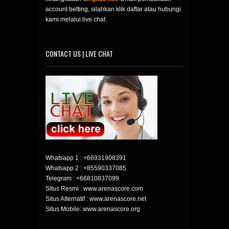
account betting, silahkan klik daftar atau hubungi
kami melalui live chat.
CONTACT US | LIVE CHAT
Whatsapp 1 :
+66931908391
Whatsapp 2 :
+85590337085
Telegram :
+66810837099
Situs Resmi : www.arenascore.com
Situs Alternatif : www.arenascore.net
Situs Mobile: www.arenascore.org