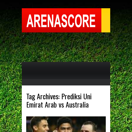
Tag Archives:
Prediksi Uni
Emirat Arab vs Australia