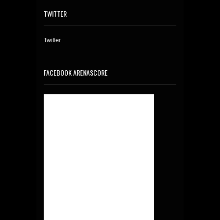
TWITTER
Twitter
FACEBOOK ARENASCORE