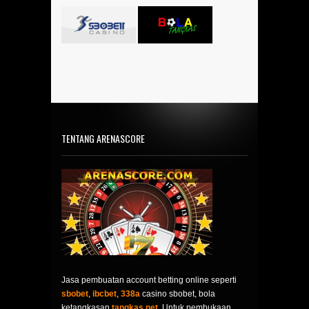
TENTANG ARENASCORE
Jasa pembuatan account betting online seperti
sbobet
,
ibcbet
,
338a
casino sbobet, bola
ketangkasan
tangkas net
. Untuk pembukaan