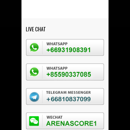
LIVE CHAT