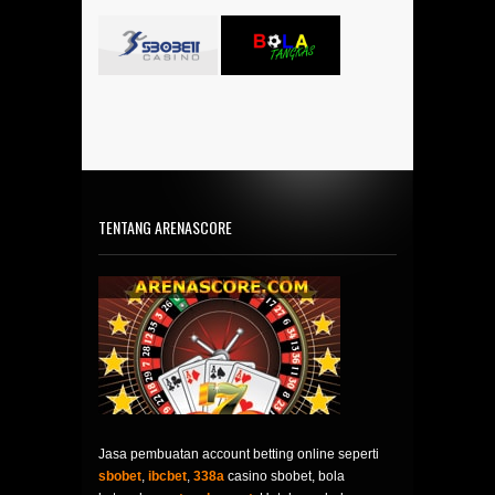
TENTANG ARENASCORE
Jasa pembuatan account betting online seperti
sbobet
,
ibcbet
,
338a
casino sbobet, bola