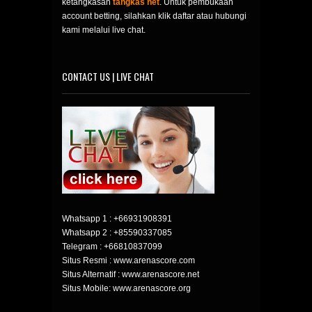
ketangkasan
tangkas net
. Untuk pembukaan
account betting, silahkan klik daftar atau hubungi
kami melalui live chat.
CONTACT US | LIVE CHAT
Whatsapp 1 :
+66931908391
Whatsapp 2 :
+85590337085
Telegram :
+66810837099
Situs Resmi : www.arenascore.com
Situs Alternatif : www.arenascore.net
Situs Mobile: www.arenascore.org