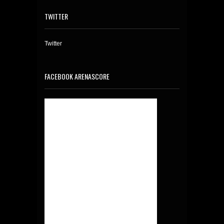
TWITTER
Twitter
FACEBOOK ARENASCORE