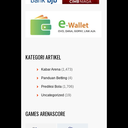
KATEGORI ARTIKEL
Kabar Arena
(1,473)
Panduan Betting
(4)
Prediksi Bola
(1,706)
Uncategorized
(19)
GAMES ARENASCORE