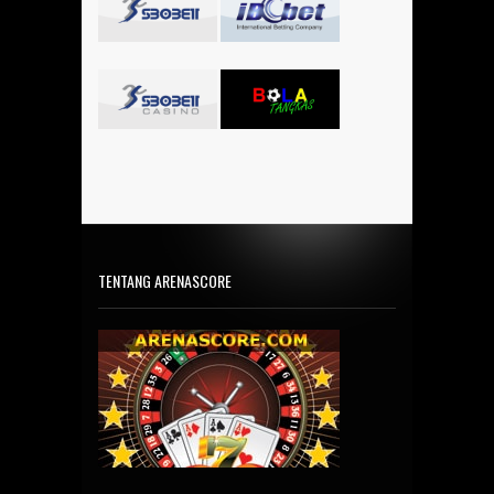
TENTANG ARENASCORE