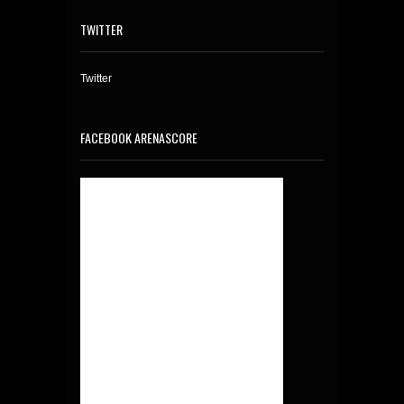
TWITTER
Twitter
FACEBOOK ARENASCORE